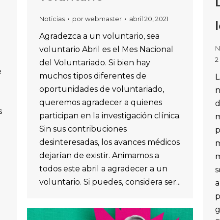
Noticias
por
webmaster
abril 20, 2021
Agradezca a un voluntario, sea
N
voluntario Abril es el Mes Nacional
2
del Voluntariado. Si bien hay
e
muchos tipos diferentes de
L
oportunidades de voluntariado,
n
queremos agradecer a quienes
d
s
participan en la investigación clínica.
m
Sin sus contribuciones
p
desinteresadas, los avances médicos
m
a
dejarían de existir. Animamos a
m
todos este abril a agradecer a un
s
voluntario. Si puedes, considera ser...
a
p
g