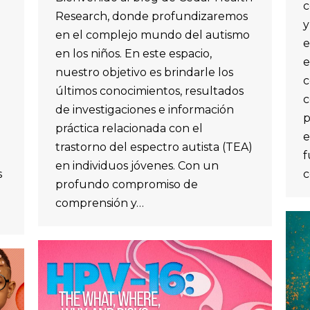
c
Research, donde profundizaremos
y
en el complejo mundo del autismo
e
en los niños. En este espacio,
e
nuestro objetivo es brindarle los
c
últimos conocimientos, resultados
c
de investigaciones e información
p
práctica relacionada con el
e
trastorno del espectro autista (TEA)
f
en individuos jóvenes. Con un
s
c
profundo compromiso de
comprensión y…