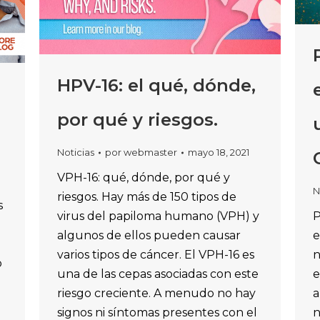
HPV-16: el qué, dónde,
por qué y riesgos.
Noticias
por
webmaster
mayo 18, 2021
VPH-16: qué, dónde, por qué y
N
riesgos. Hay más de 150 tipos de
s
virus del papiloma humano (VPH) y
P
algunos de ellos pueden causar
e
varios tipos de cáncer. El VPH-16 es
n
o
una de las cepas asociadas con este
e
riesgo creciente. A menudo no hay
a
signos ni síntomas presentes con el
n