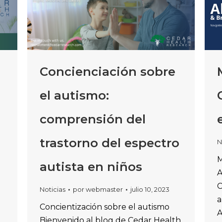
Concienciación sobre
el autismo:
comprensión del
trastorno del espectro
N
M
autista en niños
A
C
Noticias
por
webmaster
julio 10, 2023
a
Concientización sobre el autismo
A
Bienvenido al blog de Cedar Health