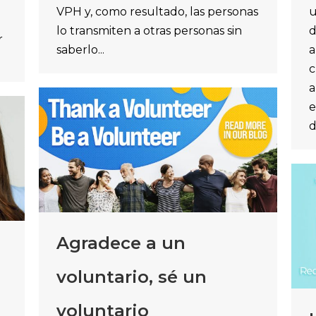
VPH y, como resultado, las personas
u
lo transmiten a otras personas sin
d
r
saberlo...
a
c
a
e
d
Agradece a un
voluntario, sé un
voluntario