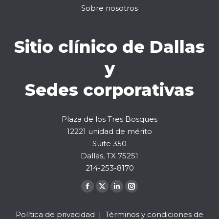
Sobre nosotros
Sitio clínico de Dallas
y
Sedes corporativas
Plaza de los Tres Bosques
12221 unidad de mérito
Suite 350
Dallas, TX 75251
214-253-8170
Encuéntranos en:
La
La
La
La
página
página
página
página
Política de privacidad
|
Términos y condiciones de
de
de
de
de