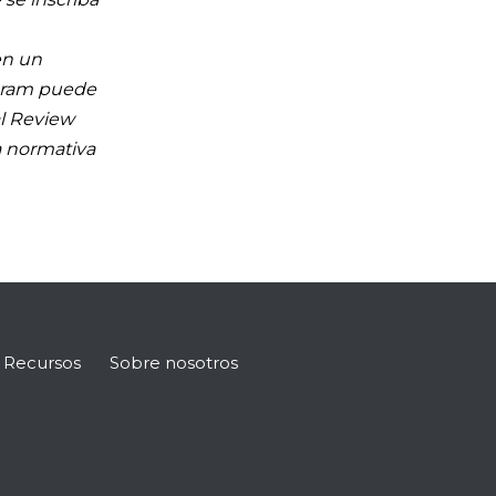
en un
ogram puede
al Review
a normativa
Recursos
Sobre nosotros