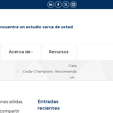
La
La
La
La
página
página
página
página
de
de
de
de
ncuentre un estudio cerca de usted
LinkedIne
Facebooke
Xe
Instagrame
abre
abre
abre
abre
en
en
en
en
una
una
una
una
Acerca de
Recursos
ventana
ventana
ventana
ventana
nueva
nueva
nueva
nueva
Estás aquí:
Casa
Cedar Champions - Recomienda
un...
Entradas
es sólidas.
recientes
 compartir