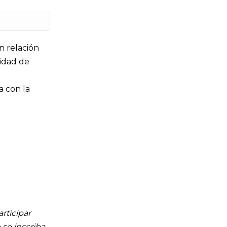
 relación
cidad de
a con la
rticipar
se inscriba