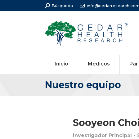
Búsqueda:
Búsqueda
info@cedarresearch.co
Inicio
Medicos
Par
Nuestro equipo
Estás aquí:
Sooyeon Cho
Investigador Principal -