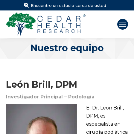
Encuentre un estudio cerca de usted
Nuestro equipo
Estás aquí:
León Brill, DPM
Investigador Principal – Podología
El Dr. Leon Brill,
DPM, es
especialista en
cirugía podiátrica