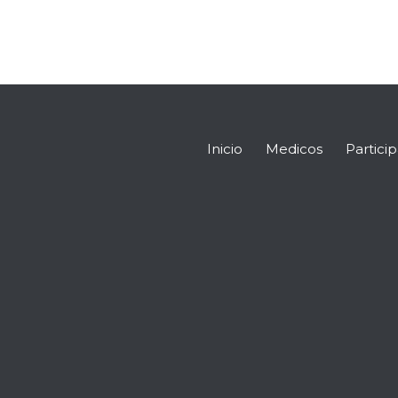
Inicio
Medicos
Partici
Encuéntranos en: