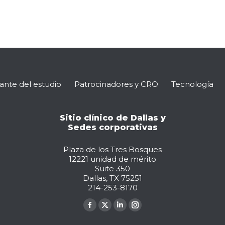
pante del estudio
Patrocinadores y CRO
Tecnología
Sitio clínico de Dallas y
Sedes corporativas
Plaza de los Tres Bosques
12221 unidad de mérito
Suite 350
Dallas, TX 75251
214-253-8170
La
La
La
La
página
página
página
página