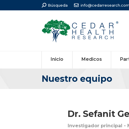
Búsqueda:
Búsqueda
info@cedarresearch.co
Inicio
Medicos
Par
Nuestro equipo
Estás aquí:
Dr. Sefanit G
Investigador principal -