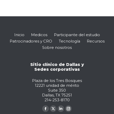
Inicio
Medicos
Participante del estudio
Patrocinadores y CRO
Tecnología
Recursos
Sobre nosotros
Sitio clínico de Dallas y
Sedes corporativas
Plaza de los Tres Bosques
12221 unidad de mérito
Suite 350
Dallas, TX 75251
214-253-8170
Encuéntranos en:
La
La
La
La