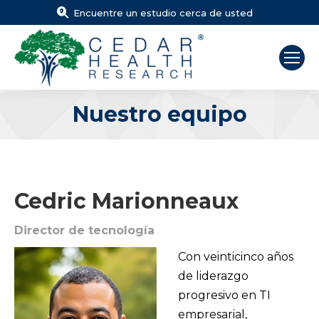
Encuentre un estudio cerca de usted
Nuestro equipo
Estás aquí:
Cedric Marionneaux
Director de tecnología
Con veinticinco años
de liderazgo
progresivo en TI
empresarial,